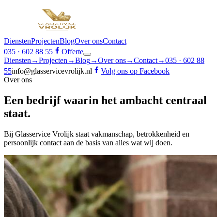
Diensten
Projecten
Blog
Over ons
Contact
035 · 602 88 55
Offerte
Diensten
→
Projecten
→
Blog
→
Over ons
→
Contact
→
035 · 602 88
55
info@glasservicevrolijk.nl
Volg ons op Facebook
Over ons
Een bedrijf waarin het
ambacht
centraal
staat.
Bij Glasservice Vrolijk staat vakmanschap, betrokkenheid en
persoonlijk contact aan de basis van alles wat wij doen.